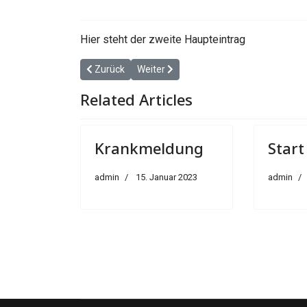
Hier steht der zweite Haupteintrag
Vorheriger Beitrag: Krankmeldung
Nächster Beitrag: Start
Zurück
Weiter
Related Articles
Krankmeldung
Start
admin
15. Januar 2023
admin