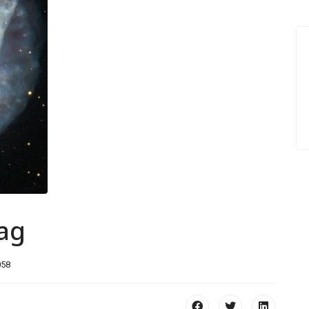
rag
058