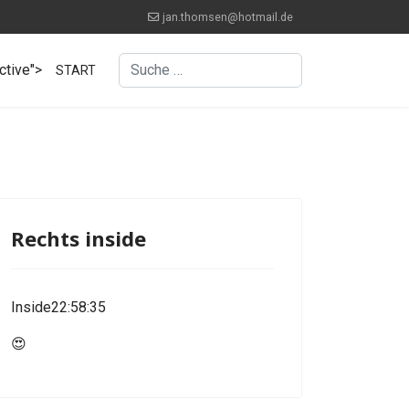
jan.thomsen@hotmail.de
Suchen
ctive">
START
Type 2 or more characters for results.
Rechts inside
Inside22:58:35
😍